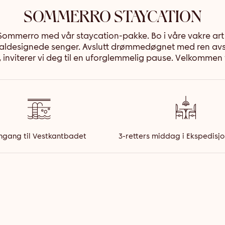
SOMMERRO STAYCATION
mmerro med vår staycation-pakke. Bo i våre vakre art d
esialdesignede senger. Avslutt drømmedøgnet med ren av
a, inviterer vi deg til en uforglemmelig pause. Velkommen
ngang til Vestkantbadet
3-retters middag i Ekspedisjo