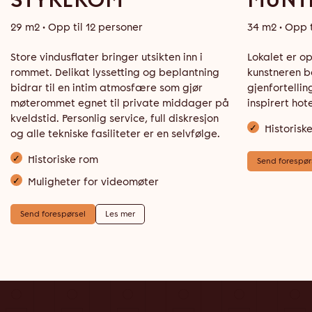
STYREROM
MUNT
29 m2
• Opp til 12 personer
34 m2
• Opp 
Store vindusflater bringer utsikten inn i
Lokalet er o
rommet. Delikat lyssetting og beplantning
kunstneren 
bidrar til en intim atmosfære som gjør
gjenfortelli
møterommet egnet til private middager på
inspirert hote
kveldstid. Personlig service, full diskresjon
Historisk
og alle tekniske fasiliteter er en selvfølge.
Historiske rom
Send forespør
Muligheter for videomøter
Send forespørsel
Les mer