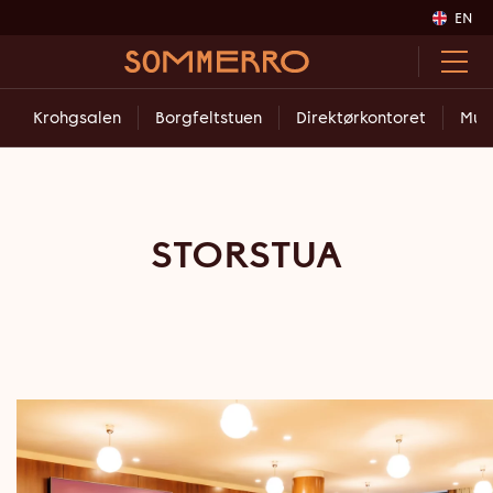
EN
Krohgsalen
Borgfeltstuen
Direktørkontoret
Mun
STORSTUA