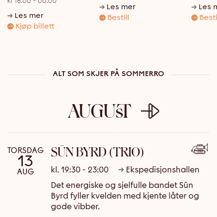
kl 18:00 - 00:00
Les mer
Les 
Les mer
Bestill
Besti
Kjøp billett
ALT SOM SKJER PÅ SOMMERRO
AUGUST
SŪN BYRD (TRIO)
TORSDAG
13
kl. 19:30 - 23:00
→ Ekspedisjonshallen
AUG
Det energiske og sjelfulle bandet Sūn
Byrd fyller kvelden med kjente låter og
gode vibber.