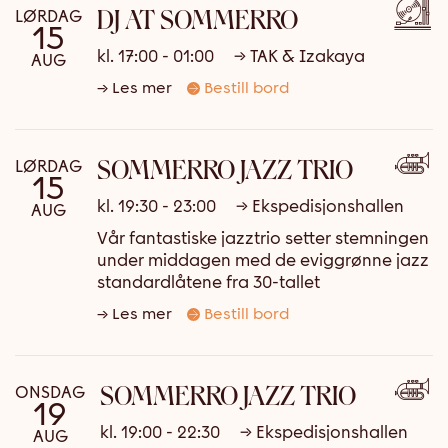
DJ AT SOMMERRO
LØRDAG
15
kl. 17:00 - 01:00
→ TAK & Izakaya
AUG
Les mer
Bestill bord
SOMMERRO JAZZ TRIO
LØRDAG
15
kl. 19:30 - 23:00
→ Ekspedisjonshallen
AUG
Vår fantastiske jazztrio setter stemningen
under middagen med de eviggrønne jazz
standardlåtene fra 30-tallet
Les mer
Bestill bord
SOMMERRO JAZZ TRIO
ONSDAG
19
kl. 19:00 - 22:30
→ Ekspedisjonshallen
AUG