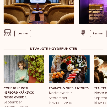
Les mer
Les mer
UTVALGTE HØYDEPUNKTER
COME DINE WITH
IZAKAYA & GHIBLI NIGHTS
TEA, TRE
HERBORG KRÅKEVIK
Neste event:
3.
Neste e
Neste event:
1.
September
Septem
September
kl 17:00 - 21:00
kl 16:00