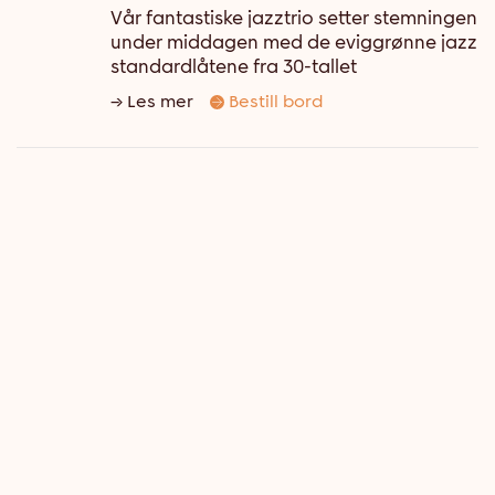
Vår fantastiske jazztrio setter stemningen
under middagen med de eviggrønne jazz
standardlåtene fra 30-tallet
Les mer
Bestill bord
SOMMERRO SOUL BAND
TORSDAG
20
kl. 19:30 - 23:00
→ Ekspedisjonshallen
AUG
Det energiske og sjelfulle bandet Sūn
Byrd fyller kvelden med kjente låter og
gode vibber.
Les mer
Bestill bord
SOMMERRO JAZZ BAND
FREDAG
21
kl. 20:00 - 23:30
→ Ekspedisjonshallen
AUG