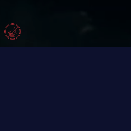
FINAL SHOW 11. februar
Siden Sommerro først åpnet dørene, har
The