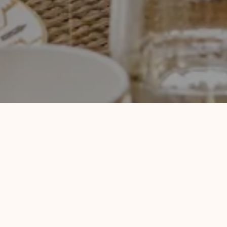
AFTERNOON TEA PÅ
TO SØSTRE
Opplev Afternoon Tea på To Søstre; en moderne
tolkning av den britiske tradisjonen, servert i
elegante omgivelser midt på Sommerro.