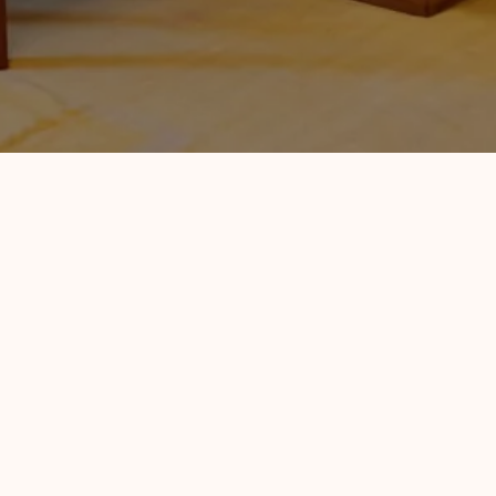
toret tilhørte Direktøren på Oslo Lysverker, er
kan brukes etter behov.
k og Stordalen
, og
Hei, det er meg!
med Gine