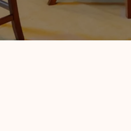
på hele Sommerro. De originale trepanelene fra tiden kon
eativ og varm atmosfære.
l 6 personer. Rommet har også en stor pult i heltre, som 
er, arbeidsseanser eller podcastinnspillinger.
sine på Direktørkontoret er
b.la
.
Stormkast med Valebrok
de tilgjengelighet eller flere tekniske spesifikasjoner.