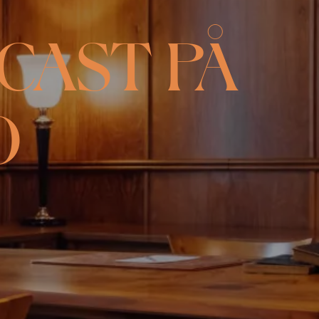
DCAST PÅ
O