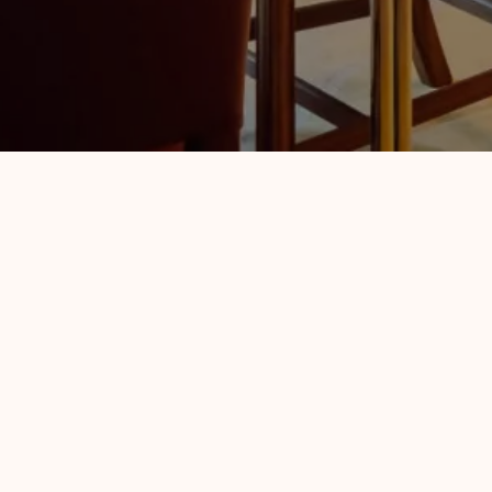
Direktørkontoret er et av rommene med mest sjel 
forsiktig renovert, og skaper en spesielt lun, kr
Rommet er utstyrt med et rundt bord med plass ti
Direktørkontoret er tilgjengelig for utleie til møt
Eksisterende kunder som spiller inn podcastene 
Margrethe og Christina Hostad.
Kontakt oss gjerne i dag for forespørsler vedrøren