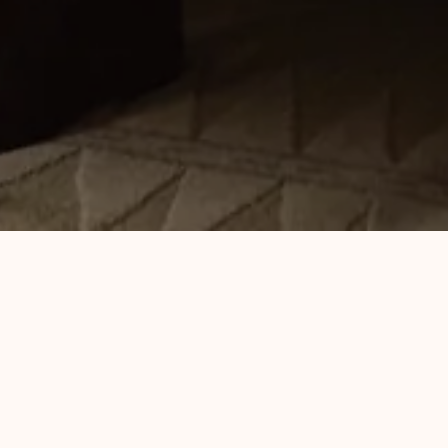
Vokal: Johan Helland
Keys: Audun Reknes
Saksofon: Kristoffer Lippestad
Trompet: Lyder Røed
Bass: Markus Hafsund Gundersen
Trommer: Bård Berg