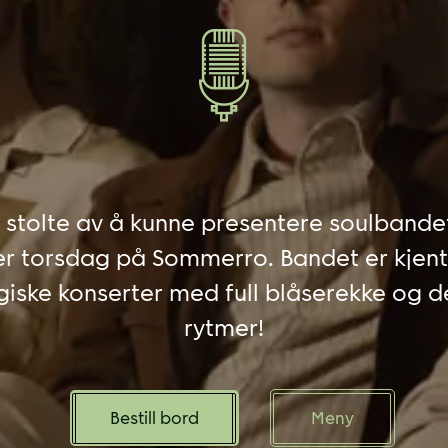
r stolte av å kunne presentere soulbande
er torsdag på Sommerro. Bandet er kjent 
giske konserter med full blåserekke og de
rytmer!
Bestill bord
Meny