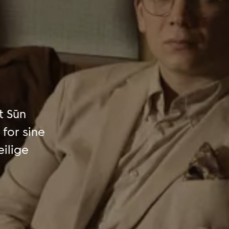
t Sūn
for sine
ilige