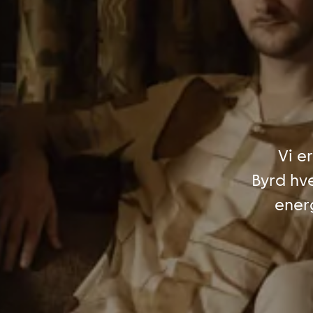
Vi e
Byrd hv
ener