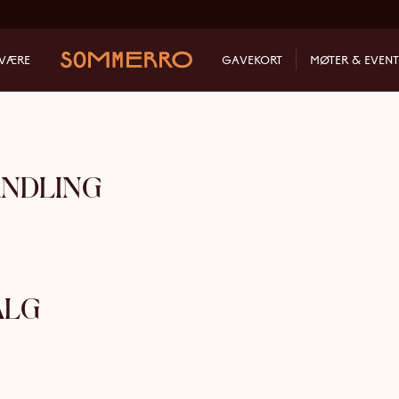
LVÆRE
GAVEKORT
MØTER & EVENT
ANDLING
ALG