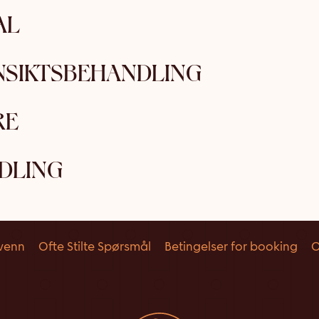
AL
NSIKTSBEHANDLING
RE
DLING
venn
Ofte Stilte Spørsmål
Betingelser for booking
O