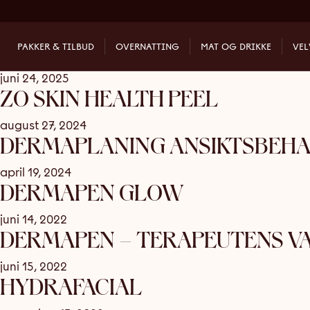
TYPE:
ANSIKT
VITAMIN-C GLOW TREATMENT
PAKKER & TILBUD
OVERNATTING
MAT OG DRIKKE
VE
juni 24, 2025
ZO SKIN HEALTH PEEL
august 27, 2024
DERMAPLANING ANSIKTSBEH
april 19, 2024
DERMAPEN GLOW
juni 14, 2022
DERMAPEN – TERAPEUTENS V
juni 15, 2022
HYDRAFACIAL