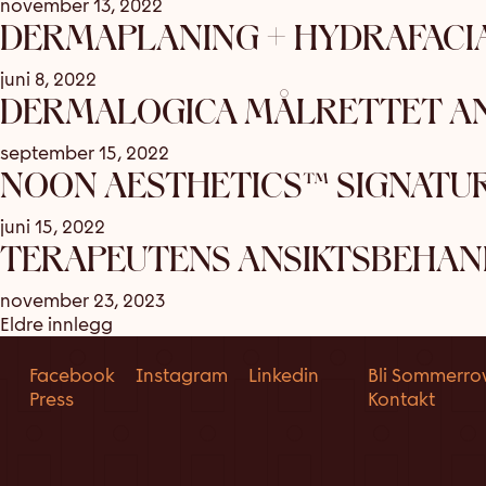
november 13, 2022
DERMAPLANING + HYDRAFACI
juni 8, 2022
DERMALOGICA MÅLRETTET A
september 15, 2022
NOON AESTHETICS™ SIGNATU
juni 15, 2022
TERAPEUTENS ANSIKTSBEHAN
november 23, 2023
INNLEGGNAVIGASJON
Eldre innlegg
Facebook
Instagram
Linkedin
Bli Sommerro
Press
Kontakt