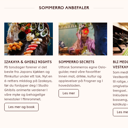
SOMMERRO ANBEFALER
IZAKAYA & GHIBLI NIGHTS
SOMMERRO SECRETS
BLI MED
På torsdager forener vi det
Utforsk Sommerros egne Oslo-
VESTKA
beste fra Japans kjøkken og
guide; med våre favoritter
Som med
filmkultur under ett tak. Nyt en
innen mat, drikke, kultur og
Vestkantb
6-retters middag på Izakaya,
opplevelser på Frogner og i
til rolige
før du fordyper deg i Studio
hovedstaden.
omgivelse
Ghiblis animerte verdener i
trengsel.
Les mer
våre myke og behagelige
inkludere
lenestoler i filmrommet.
basseng,
kaldkulp
Les mer og book
Les me