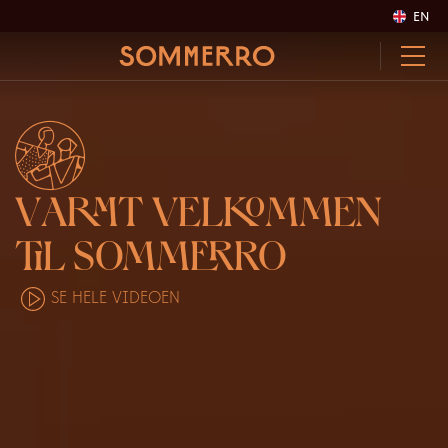
EN
V
ARM
T VEL
KO
MMEN
TI
L SOMM
ER
RO
SE HELE VIDEOEN