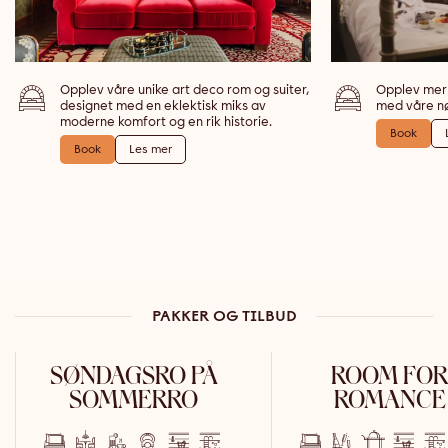
Opplev våre unike art deco rom og suiter,
Opplev mer
designet med en eklektisk miks av
med våre n
moderne komfort og en rik historie.
Book
Book
Les mer
PAKKER OG TILBUD
SØNDAGSRO PÅ
ROOM FOR
SOMMERRO
ROMANCE