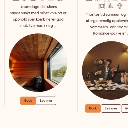
La søndagen bli ukens
høydepunkt med minst 25% på et
Prioriter tid sammen og 
opphold som kombinerer god
uforglemmelig opplevel
mat, live musikk og ...
Sommerro. Vår Room 
Romance-pakke er ..
Book
Les mer
Book
Les mer
G